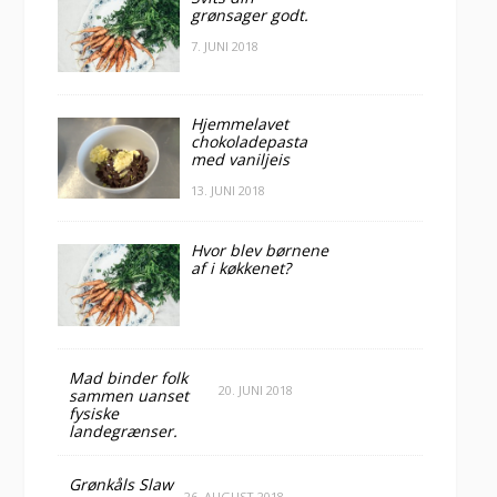
grønsager godt.
7. JUNI 2018
Hjemmelavet
chokoladepasta
med vaniljeis
13. JUNI 2018
Hvor blev børnene
af i køkkenet?
Mad binder folk
20. JUNI 2018
sammen uanset
fysiske
landegrænser.
Grønkåls Slaw
26. AUGUST 2018