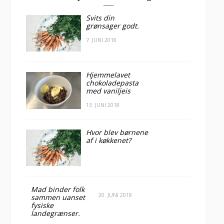
Svits din
grønsager godt.
7. JUNI 2018
Hjemmelavet
chokoladepasta
med vaniljeis
13. JUNI 2018
Hvor blev børnene
af i køkkenet?
Mad binder folk
20. JUNI 2018
sammen uanset
fysiske
landegrænser.