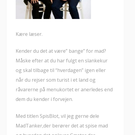
Kære læser.
Kender du det at være” bange” for mad?
Måske efter at du har fulgt en slankekur
og skal tilbage til “hverdagen” igen eller
når du rejser som turist i et land og
råvarerne på menukortet er anerledes end
dem du kender i forvejen.
Med titlen SpisBlot, vil jeg gerne dele
MadTanker,der berører det at spise mad