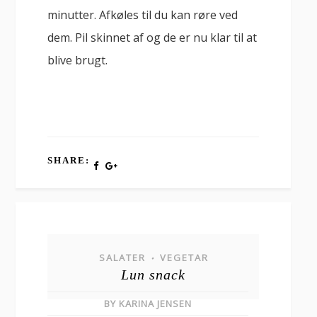
minutter. Afkøles til du kan røre ved
dem. Pil skinnet af og de er nu klar til at
blive brugt.
SHARE:
SALATER
VEGETAR
•
Lun snack
BY KARINA JENSEN