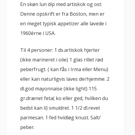
En skøn lun dip med artiskok og ost.
Denne opskrift er fra Boston, men er
en meget typisk appetizer alle lavede i
1960érne i USA.
Til 4 personer: 1 ds.artiskok hjerter
(ikke marineret i olie) 1 glas rillet rød
peberfrugt. ( kan fås i Irma eller Menu)
eller kan naturligvis laves derhjemme. 2
dl.god mayonnaise (ikke light) 115
gr.drænet feta( ko eller ged, hvilken du
bedst kan li) smuldret. 1 1/2 dl.revet
parmesan. 1 fed hvidløg knust. Salt/
peber.