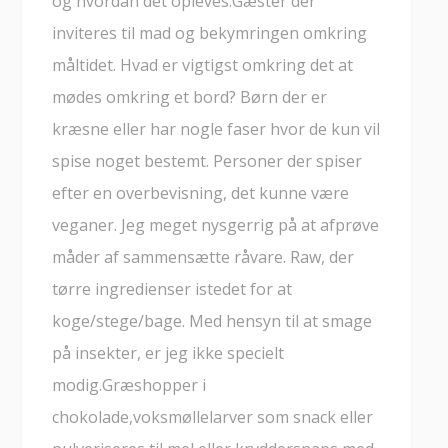
og hvordan det opleves.Gæster der
inviteres til mad og bekymringen omkring
måltidet. Hvad er vigtigst omkring det at
mødes omkring et bord? Børn der er
kræsne eller har nogle faser hvor de kun vil
spise noget bestemt. Personer der spiser
efter en overbevisning, det kunne være
veganer. Jeg meget nysgerrig på at afprøve
måder af sammensætte råvare. Raw, der
tørre ingredienser istedet for at
koge/stege/bage. Med hensyn til at smage
på insekter, er jeg ikke specielt
modig.Græshopper i
chokolade,voksmøllelarver som snack eller